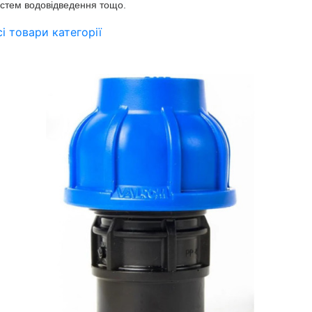
стем водовідведення тощо.
сі товари категорії