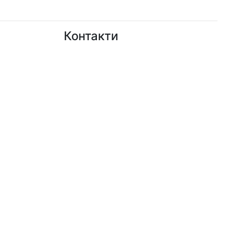
Контакти
+38 (050)777-XX-XX
Показати номер