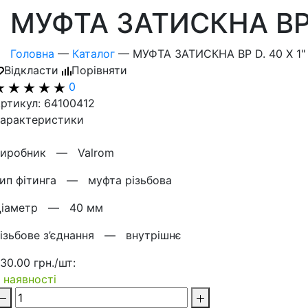
МУФТА ЗАТИСКНА ВР D
Головна
—
Каталог
—
МУФТА ЗАТИСКНА ВР D. 40 X 1"
Відкласти
Порівняти
0
ртикул: 64100412
арактеристики
Виробник —
Valrom
Тип фітинга —
муфта різьбова
Діаметр —
40 мм
ізьбове з’єднання —
внутрішнє
30.00 грн./шт:
 наявності