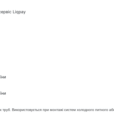
ервіс Liqpay
їни
їни
х труб.
Використовується при монтажі систем холодного питного аб