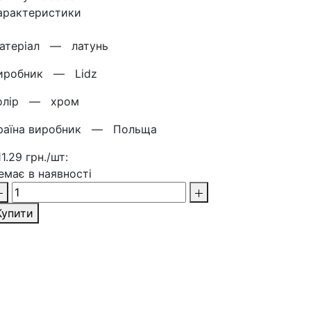
арактеристики
атерiал —
латунь
иробник —
Lidz
олір —
хром
раїна виробник —
Польща
11.29 грн./шт:
емає в наявності
Купити