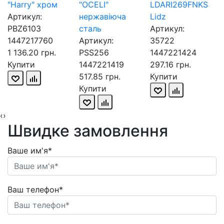
"Harry" хром
"OCELI"
LDARI269FNKS357
Артикул:
нержавіюча
Lidz
PBZ6103
сталь
Артикул:
1447217760
Артикул:
35722
1 136.20 грн.
PSS256
1447221424
Купити
1447221419
297.16 грн.
517.85 грн.
Купити
Купити
‹
›
Швидке замовлення
Ваше им'я*
Ваш телефон*