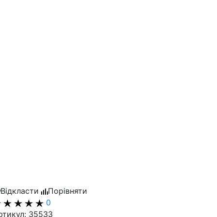
Відкласти
Порівняти
0
ртикул: 35533