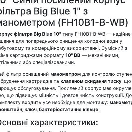
ільтра Big Blue 1" з
манометром (FH10B1-B-WB)
орпус фільтра Big Blue 10"
типу FH10B1-B-WB — надійне
ішення для попереднього очищення холодної води у
обутовому та комерційному використанні. Сумісний з
сіма картриджами формату
10" BB
— механічними,
угільними або спеціалізованими.
ей фільтр оснащений
манометром
для контролю ступе
абруднення картриджа та
клапаном скидання тиску
, що
прощує обслуговування. Посилений корпус має округле
но, що підвищує міцність і довговічність конструкції. До
омплекту входить усе необхідне для монтажу:
манометр
ронштейн, ключ, бактеріостатичне кільце
.
Основні характеристики: