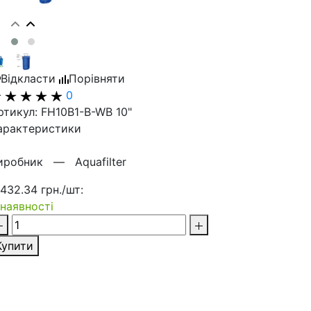
Відкласти
Порівняти
0
ртикул: FH10B1-B-WB 10"
арактеристики
иробник —
Aquafilter
 432.34 грн./шт:
 наявності
Купити