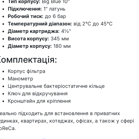
Тип корпусу:
Big Blue 10"
Підключення:
1" латунь
Робочий тиск:
до 6 бар
Температурний діапазон:
від 2°C до 45°C
Діаметр картриджа:
4½"
Висота корпусу:
345 мм
Діаметр корпусу:
180 мм
Комплектація:
Корпус фільтра
Манометр
Центрувальне бактеріостатичне кільце
Ключ для відкручування
Кронштейн для кріплення
деально підходить для встановлення в приватних
удинках, квартирах, котеджах, офісах, а також у сфері
oReCa.