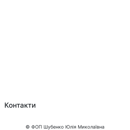
Контакти
+38 (050)777-XX-XX
Показати номер
© ФОП Шубенко Юлія Миколаївна