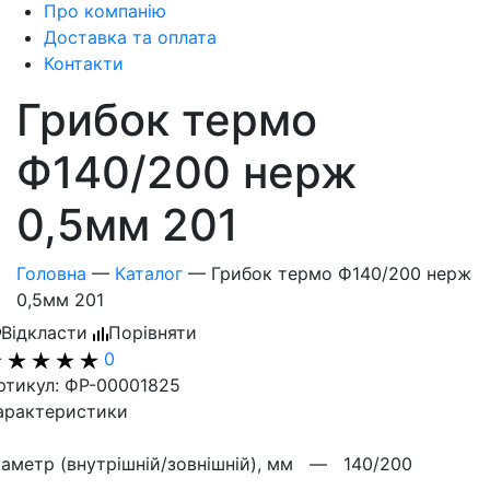
Про компанію
Доставка та оплата
Контакти
Грибок термо
Ф140/200 нерж
0,5мм 201
Головна
—
Каталог
—
Грибок термо Ф140/200 нерж
0,5мм 201
Відкласти
Порівняти
0
ртикул: ФР-00001825
арактеристики
іаметр (внутрішній/зовнішній), мм —
140/200