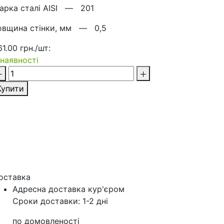
арка сталі AISI —
201
овщина стінки, мм —
0,5
61.00 грн./шт:
 наявності
Купити
оставка
Адресна доставка кур'‎єром
Сроки доставки: 1-2 дні
по домовленості