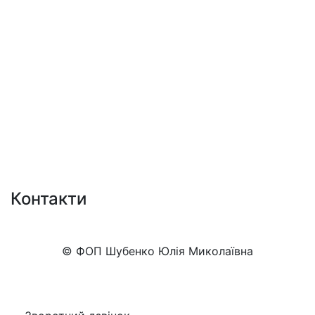
Контакти
+38 (050)777-XX-XX
Показати номер
© ФОП Шубенко Юлія Миколаївна