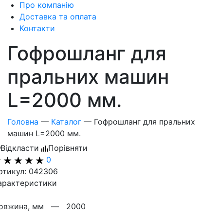
Про компанію
Доставка та оплата
Контакти
Гофрошланг для
пральних машин
L=2000 мм.
Головна
—
Каталог
—
Гофрошланг для пральних
машин L=2000 мм.
Відкласти
Порівняти
0
ртикул: 042306
арактеристики
овжина, мм —
2000