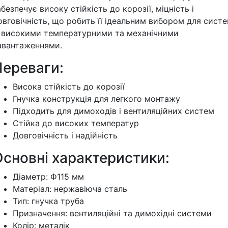
абезпечує високу стійкість до корозії, міцність і
овговічність, що робить її ідеальним вибором для сист
з високими температурними та механічними
авантаженнями.
Переваги:
Висока стійкість до корозії
Гнучка конструкція для легкого монтажу
Підходить для димоходів і вентиляційних систем
Стійка до високих температур
Довговічність і надійність
Основні характеристики:
Діаметр: Ф115 мм
Матеріал: нержавіюча сталь
Тип: гнучка труба
Призначення: вентиляційні та димохідні системи
Колір: металік