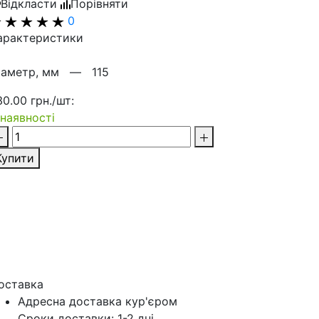
Відкласти
Порівняти
0
арактеристики
іаметр, мм —
115
30.00 грн./шт:
 наявності
Купити
оставка
Адресна доставка кур'‎єром
Сроки доставки: 1-2 дні