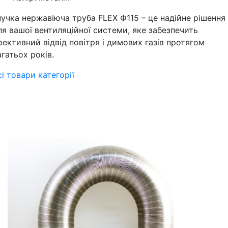
нучка нержавіюча труба FLEX Ф115 – це надійне рішення
ля вашої вентиляційної системи, яке забезпечить
фективний відвід повітря і димових газів протягом
агатьох років.
сі товари категорії