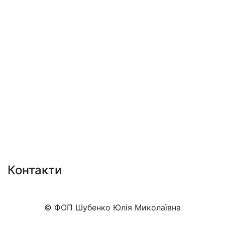
Контакти
+38 (050)777-XX-XX
Показати номер
© ФОП Шубенко Юлія Миколаївна