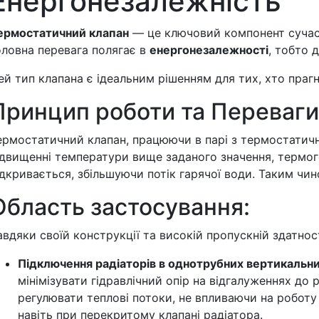
Енергонезалежність
ермостатичний клапан
— це ключовий компонент сучас
оловна перевага полягає в
енергонезалежності
, тобто 
ей тип клапана є ідеальним рішенням для тих, хто праг
Принцип роботи та Переваги
ермостатичний клапан, працюючи в парі з термостатичн
ідвищенні температури вище заданого значення, термог
ідкривається, збільшуючи потік гарячої води. Таким чи
Область застосування:
авдяки своїй конструкції та високій пропускній здатно
Підключення радіаторів в однотрубних вертикальн
мінімізувати гідравлічний опір на відгалуженнях до
регулювати теплові потоки, не впливаючи на роботу
навіть при перекритому клапані радіатора.