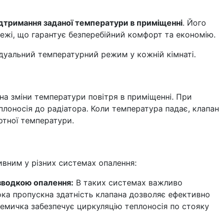
дтримання заданої температури в приміщенні
. Його
режі, що гарантує безперебійний комфорт та економію.
ідуальний температурний режим у кожній кімнаті.
на зміни температури повітря в приміщенні. При
лоносія до радіатора. Коли температура падає, клапан
ртної температури.
ивним у різних системах опалення:
зводкою опалення:
В таких системах важливо
сока пропускна здатність клапана дозволяє ефективно
еремичка забезпечує циркуляцію теплоносія по стояку