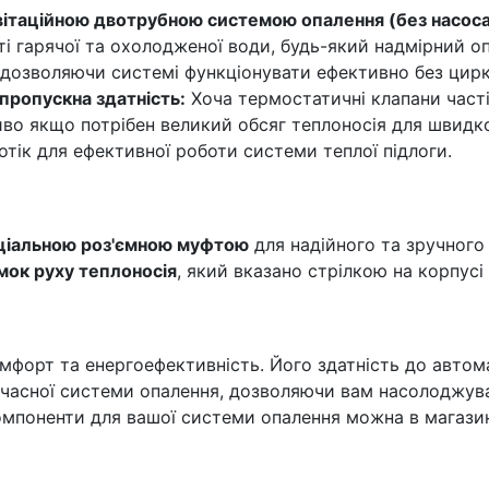
авітаційною двотрубною системою опалення (без насоса
ті гарячої та охолодженої води, будь-який надмірний о
 дозволяючи системі функціонувати ефективно без цирк
 пропускна здатність:
Хоча термостатичні клапани часті
иво якщо потрібен великий обсяг теплоносія для швидко
отік для ефективної роботи системи теплої підлоги.
ціальною роз'ємною муфтою
для надійного та зручного
мок руху теплоносія
, який вказано стрілкою на корпусі
омфорт та енергоефективність. Його здатність до автом
часної системи опалення, дозволяючи вам насолоджуват
омпоненти для вашої системи опалення можна в магазин