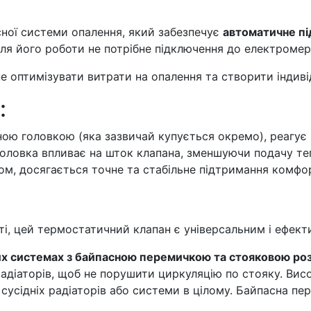
ної системи опалення, який забезпечує
автоматичне пі
для його роботи не потрібне підключення до електроме
не оптимізувати витрати на опалення та створити індив
:
ою головкою (яка зазвичай купується окремо), реагує 
оловка впливає на шток клапана, зменшуючи подачу теп
ном, досягається точне та стабільне підтримання комфо
сті, цей термостатичний клапан є універсальним і ефект
их системах з байпасною перемичкою та стояковою ро
 радіаторів, щоб не порушити циркуляцію по стояку. Ви
 сусідніх радіаторів або системи в цілому. Байпасна п