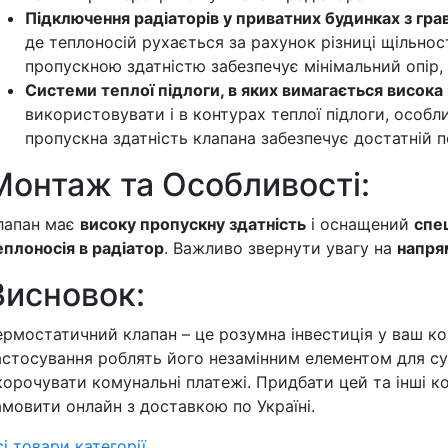
Підключення радіаторів у приватних будинках з гр
де теплоносій рухається за рахунок різниці щільнос
пропускною здатністю забезпечує мінімальний опір,
Системи теплої підлоги, в яких вимагається висока
використовувати і в контурах теплої підлоги, особл
пропускна здатність клапана забезпечує достатній п
Монтаж та Особливості:
лапан має
високу пропускну здатність
і оснащений
спе
еплоносія в радіатор
. Важливо звернути увагу на
напря
Висновок:
ермостатичний клапан – це розумна інвестиція у ваш к
астосування роблять його незамінним елементом для су
корочувати комунальні платежі. Придбати цей та інші к
амовити онлайн з доставкою по Україні.
сі товари категорії