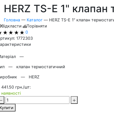
HERZ TS-E 1" клапан
Головна
—
Каталог
—
HERZ TS-E 1" клапан термостат
Відкласти
Порівняти
0
ртикул: 1772303
арактеристики
Матерiал —
Тип —
клапан термостатичний
Виробник —
HERZ
 441.50 грн./шт:
 наявності
Купити