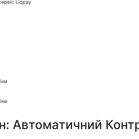
ервіс Liqpay
їни
їни
н: Автоматичний Конт