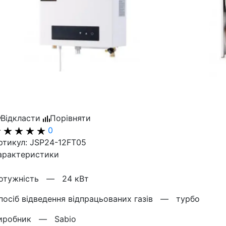
Відкласти
Порівняти
0
ртикул: JSP24-12FT05
арактеристики
отужнiсть —
24 кВт
посіб відведення відпрацьованих газів —
турбо
иробник —
Sabio