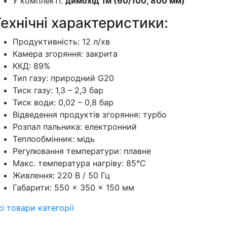
У комплекті:
димохід 1м (60/100, 800 мм)
ехнічні характеристики:
Продуктивність: 12 л/хв
Камера згоряння: закрита
ККД: 89%
Тип газу: природний G20
Тиск газу: 1,3 – 2,3 бар
Тиск води: 0,02 – 0,8 бар
Відведення продуктів згоряння: турбо
Розпал пальника: електронний
Теплообмінник: мідь
Регулювання температури: плавне
Макс. температура нагріву: 85°С
Живлення: 220 В / 50 Гц
Габарити: 550 × 350 × 150 мм
сі товари категорії