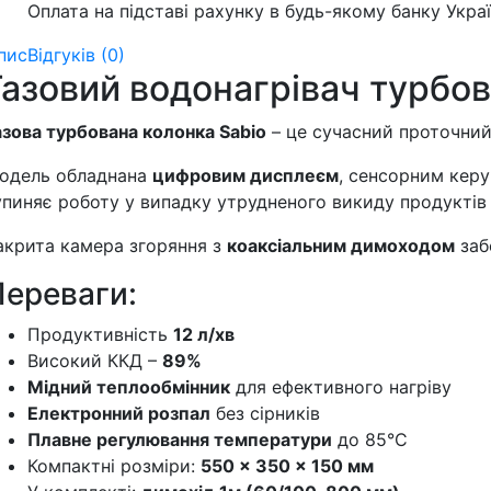
Оплата на підставі рахунку в будь-якому банку Укра
пис
Відгуків (0)
Газовий водонагрівач турбов
азова турбована колонка Sabio
– це сучасний проточний
одель обладнана
цифровим дисплеєм
, сенсорним кер
упиняє роботу у випадку утрудненого викиду продуктів 
акрита камера згоряння з
коаксіальним димоходом
заб
Переваги:
Продуктивність
12 л/хв
Високий ККД –
89%
Мідний теплообмінник
для ефективного нагріву
Електронний розпал
без сірників
Плавне регулювання температури
до 85°С
Компактні розміри:
550 × 350 × 150 мм