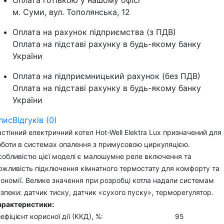
Оплата готівкою у нашому офісі
м. Суми, вул. Тополянська, 12
Оплата на рахунок підприємства (з ПДВ)
Оплата на підставі рахунку в будь-якому банку
України
Оплата на підприємницький рахунок (без ПДВ)
Оплата на підставі рахунку в будь-якому банку
України
пис
Відгуків (0)
стінний електричний котел Hot-Well Elektra Lux призначений для
оботи в системах опалення з примусовою циркуляцією.
собливістю цієї моделі є малошумне реле включення та
ожливість підключення кімнатного термостату для комфорту та
ономії. Велике значення при розробці котла надали системам
зпеки: датчик тиску, датчик «сухого пуску», терморегулятор.
арактеристики:
оефіцієнт корисної дії (ККД), %: 95