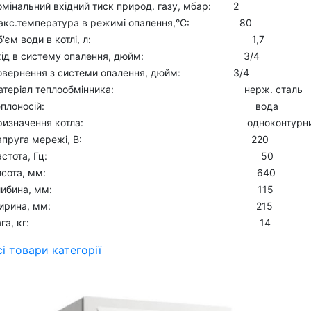
омінальний вхідний тиск природ. газу, мбар: 2
акс.температура в режимі опалення,°С: 80
Об'єм води в котлі, л: 1,7
хід в систему опалення, дюйм: 3/4
овернення з системи опалення, дюйм: 3/4
атеріал теплообмінника: нерж. сталь
Теплоносій: вода
ризначення котла: одноконтурни
Напруга мережі, В: 220
Частота, Гц: 50
Висота, мм: 640
Глибина, мм: 115
Ширина, мм: 215
Вага, кг: 14
сі товари категорії