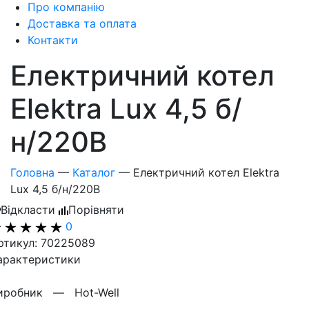
Про компанію
Доставка та оплата
Контакти
Електричний котел
Elektra Lux 4,5 б/
н/220В
Головна
—
Каталог
—
Електричний котел Elektra
Lux 4,5 б/н/220В
Відкласти
Порівняти
0
ртикул: 70225089
арактеристики
иробник —
Hot-Well