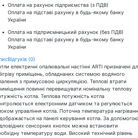
Оплата на рахунок підприємства (з ПДВ)
Оплата на підставі рахунку в будь-якому банку
України
Оплата на підприємницький рахунок (без ПДВ)
Оплата на підставі рахунку в будь-якому банку
України
пис
Відгуків (0)
отли електричні опалювальні настінні ARTI призначені д
бігріву приміщень, обладнаних системою водяного
палення з примусовою циркуляцією. Теплові втрати
риміщення повинні перевищувати номінальну теплову
отужність котла. Теплова потужність котла
онтролюється електронним датчиком та регулюється
локом управління котла. Поточна температура нагріван
ідображається на панелі керування котла. За допомого
ідповідних сенсорних кнопок можна встановити
еобхідну температуру води. Високий технічний рівень