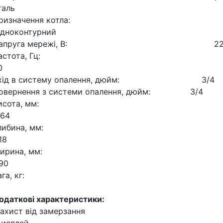
таль
Призначення котла:
дноконтурний
Напруга мережі, В: 22
Частота, Гц:
0
хід в систему опалення, дюйм: 3/4
овернення з системи опалення, дюйм: 3/4
Висота, мм:
64
Глибина, мм:
18
Ширина, мм:
90
Вага, кг:
6
одаткові характеристики:
захист від замерзання