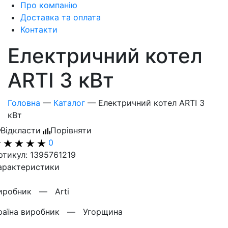
Про компанію
Доставка та оплата
Контакти
Електричний котел
ARTI 3 кВт
Головна
—
Каталог
—
Електричний котел ARTI 3
кВт
Відкласти
Порівняти
0
ртикул: 1395761219
арактеристики
иробник —
Arti
раїна виробник —
Угорщина