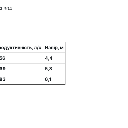
SI 304
одуктивність, л/с
Напір, м
,56
4,4
,69
5,3
,83
6,1