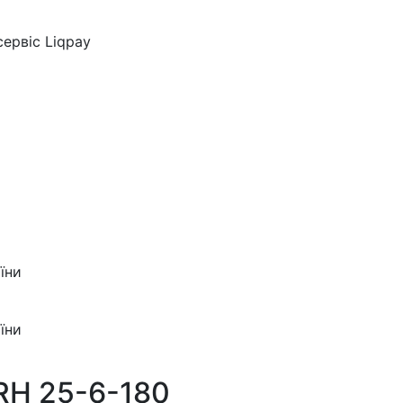
ервіс Liqpay
їни
їни
RH 25-6-180