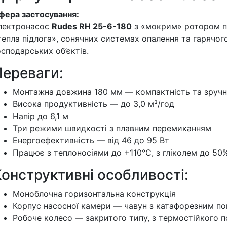
фера застосування:
лектронасос
Rudes RH 25-6-180
з «мокрим» ротором пр
тепла підлога», сонячних системах опалення та гарячог
осподарських об’єктів.
Переваги:
Монтажна довжина 180 мм — компактність та зручн
Висока продуктивність — до 3,0 м³/год
Напір до 6,1 м
Три режими швидкості з плавним перемиканням
Енергоефективність — від 46 до 95 Вт
Працює з теплоносіями до +110°C, з гліколем до 50
онструктивні особливості:
Моноблочна горизонтальна конструкція
Корпус насосної камери — чавун з катафорезним п
Робоче колесо — закритого типу, з термостійкого п