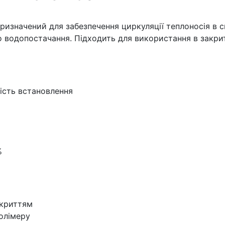
изначений для забезпечення циркуляції теплоносія в с
о водопостачання. Підходить для використання в закрит
ість встановлення
%
окриттям
олімеру