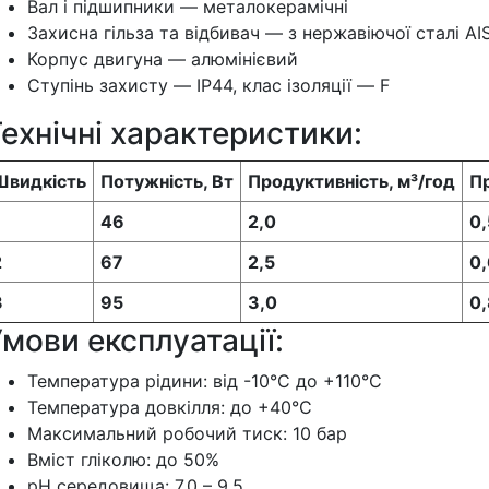
Вал і підшипники — металокерамічні
Захисна гільза та відбивач — з нержавіючої сталі AI
Корпус двигуна — алюмінієвий
Ступінь захисту — IP44, клас ізоляції — F
ехнічні характеристики:
Швидкість
Потужність, Вт
Продуктивність, м³/год
Пр
46
2,0
0
2
67
2,5
0
3
95
3,0
0
мови експлуатації:
Температура рідини: від -10°C до +110°C
Температура довкілля: до +40°C
Максимальний робочий тиск: 10 бар
Вміст гліколю: до 50%
рН середовища: 7.0 – 9.5