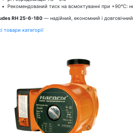
Рекомендований тиск на всмоктуванні при +90°C: н
udes RH 25-6-180
— надійний, економний і довговічний 
сі товари категорії