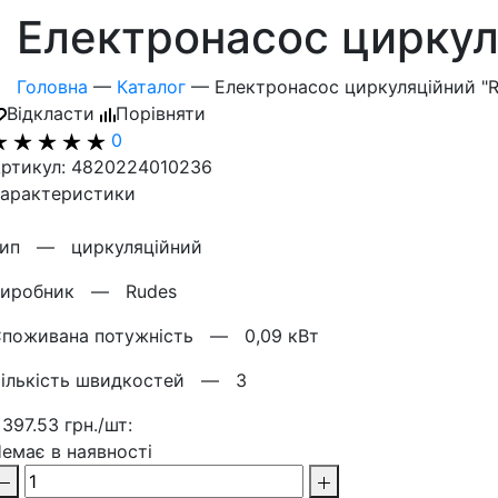
Електронасос циркул
Головна
—
Каталог
—
Електронасос циркуляційний "R
Відкласти
Порівняти
0
ртикул: 4820224010236
арактеристики
Тип —
циркуляційний
Виробник —
Rudes
Споживана потужність —
0,09 кВт
Кількість швидкостей —
3
 397.53 грн./шт:
емає в наявності