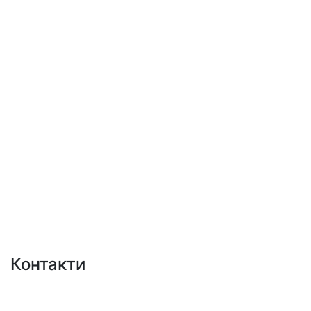
Контакти
+38 (050)777-XX-XX
Показати номер