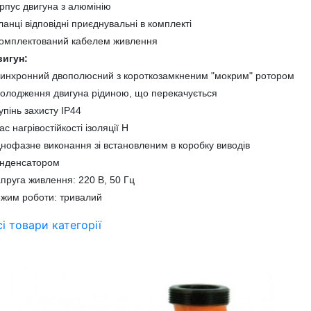
рпус двигуна з алюмінію
анці відповідні приєднувальні в комплекті
комплектований кабелем живлення
вигун:
инхронний двополюсний з короткозамкненим "мокрим" ротором
олодження двигуна рідиною, що перекачується
упінь захисту IP44
ас нагрівостійкості ізоляції Н
нофазне виконання зі встановленим в коробку виводів
онденсатором
пруга живлення: 220 В, 50 Гц
жим роботи: тривалий
сі товари категорії