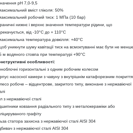
значення рН 7,0-9,5
максимальний вміст гліколя: 50%
максимальний робочий тиск: 1 МПа (10 бар)
граничні нижнє і верхнє значення температури рідини, що
рекачується, від -10°С до + 110°С
максимальна температура довкілля: +40°С
щоб уникнути шуму кавітації тиск на всмоктуванні має бути не менш
5 м водяного стовпа при температурі +90°С
онструктивні особливості:
ноблочні горизонтальні з одним робочим колесом
рпус насосної камери з чавуну з внутрішнім катафорезним покритт
лесо робоче – відцентрове, закритого типу, виконане з нержавіючої
алі
ал
з нержавіючої сталі
дшипники ковзання радіального типу з металокераміки або
ліцируваного графіту
льза статора захисна з нержавіючої сталі AISI 304
дбивач з
нержавіючої сталі AISI 304