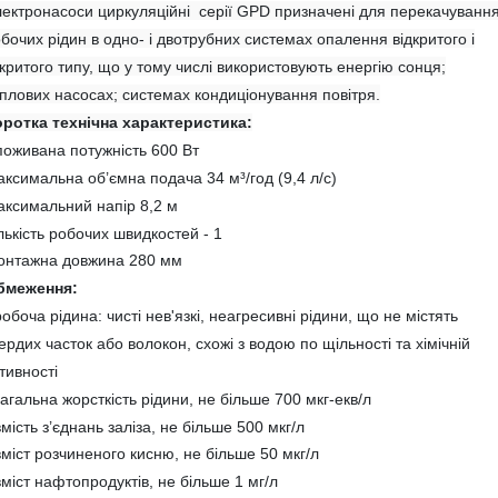
ектронасоси циркуляційні серії GPD призначені для перекачуванн
бочих рідин в одно- і двотрубних системах опалення відкритого і
критого типу, що у тому числі використовують енергію сонця;
плових насосах; системах кондиціонування повітря.
оротка технічна характеристика:
оживана потужність 600 Вт
аксимальна об’ємна подача 34
м³/год (9,4 л/с)
ксимальний напір 8,2 м
лькість робочих швидкостей - 1
онтажна довжина 280 мм
бмеження:
робоча рідина: чисті нев'язкі, неагресивні рідини, що не містять
ердих часток або волокон, схожі з водою по щільності та хімічній
тивності
загальна жорсткість рідини, не більше 700 мкг-екв/л
вмість з’єднань заліза, не більше 500 мкг/л
вміст розчиненого кисню, не більше 50 мкг/л
вміст нафтопродуктів, не більше 1 мг/л