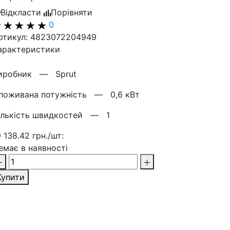
Відкласти
Порівняти
0
ртикул: 4823072204949
арактеристики
иробник —
Sprut
поживана потужність —
0,6 кВт
ількість швидкостей —
1
9 138.42 грн./шт:
емає в наявності
Купити