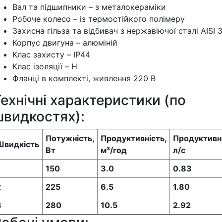
Вал та підшипники – з металокераміки
Робоче колесо – із термостійкого полімеру
Захисна гільза та відбивач з нержавіючої сталі AISI 
Корпус двигуна – алюміній
Клас захисту – IP44
Клас ізоляції – H
Фланці в комплекті, живлення 220 В
ехнічні характеристики (по
швидкостях):
Потужність,
Продуктивність,
Продуктивні
Швидкість
Вт
м³/год
л/с
150
3.0
0.83
2
225
6.5
1.80
3
280
10.5
2.92