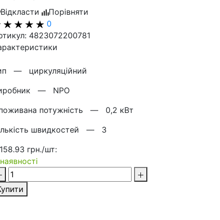
Відкласти
Порівняти
0
ртикул: 4823072200781
арактеристики
ип —
циркуляційний
иробник —
NPO
поживана потужність —
0,2 кВт
ількість швидкостей —
3
 158.93 грн./шт:
 наявності
Купити