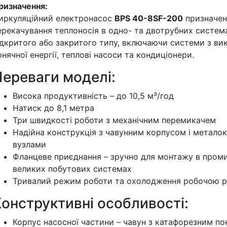
ризначення:
иркуляційний електронасос
BPS 40-8SF-200
призначен
ерекачування теплоносія в одно- та двотрубних систем
ідкритого або закритого типу, включаючи системи з в
онячної енергії, теплові насоси та кондиціонери.
Переваги моделі:
Висока продуктивність – до 10,5 м³/год
Натиск до 8,1 метра
Три швидкості роботи з механічним перемикачем
Надійна конструкція з чавунним корпусом і метало
вузлами
Фланцеве приєднання – зручно для монтажу в пром
великих побутових системах
Тривалий режим роботи та охолодження робочою 
онструктивні особливості:
Корпус насосної частини – чавун з катафорезним п