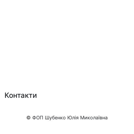
Контакти
+38 (050)777-XX-XX
Показати номер
© ФОП Шубенко Юлія Миколаївна