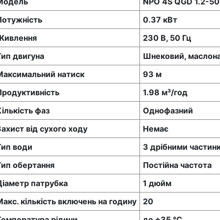
Модель
NPO 4S QGD 1.2-50
Потужність
0.37 кВт
Живлення
230 В, 50 Гц
Тип двигуна
Шнековий, маслон
Максимальний натиск
93 м
Продуктивність
1.98 м³/год
Кількість фаз
Однофазний
Захист від сухого ходу
Немає
Тип води
З дрібними частин
Тип обертання
Постійна частота
Діаметр патрубка
1 дюйм
Макс. кількість включень на годину
20
Температура рідини
до +35 °C