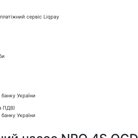
платіжний сервіс Liqpay
би
 банку України
з ПДВ)
 банку України