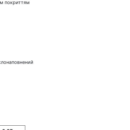
им покриттям
слонаповнений