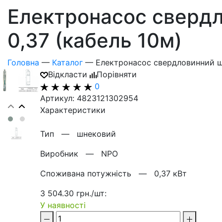
Електронасос свердл
0,37 (кабель 10м)
Головна
—
Каталог
—
Електронасос свердловинний шн
Відкласти
Порівняти
0
Артикул: 4823121302954
Характеристики
Тип —
шнековий
Виробник —
NPO
Споживана потужність —
0,37 кВт
3 504.30 грн./шт:
У наявності