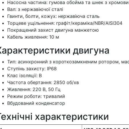
Насосна частина: гумова обойма та шнек з хромов
Вал: з нержавіючої сталі
Гвинти, болти, кожух: нержавіюча сталь
Торцеве ущільнення: графіт/кераміка/NBR/AISI304
Покращений захист двигуна манжетою
Кабель живлення: 10 м
Характеристики двигуна
Тип: асинхронний з короткозамкненим ротором, ма
Ступінь захисту: IP68
Клас ізоляції: В
Частота обертання: 2850 об/хв
Живлення: 220 В, 50 Гц
Режим роботи: тривалий
Вбудований конденсатор
Технічні характеристики