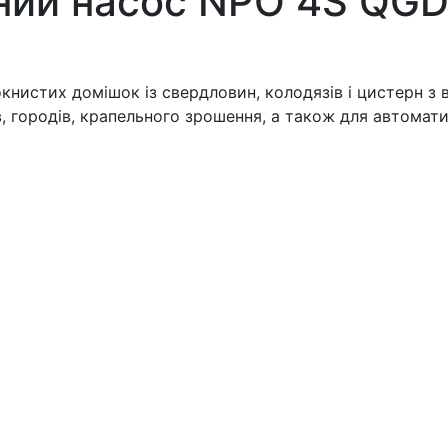
ий насос NPO 4S QGD 
книстих домішок із свердловин, колодязів і цистерн з
, городів, крапельного зрошення, а також для автомат