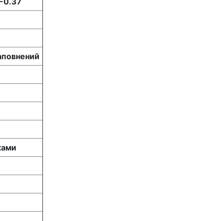
-0.37
аповнений
ками