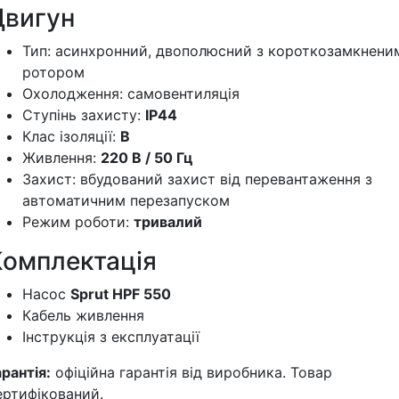
Двигун
Тип: асинхронний, двополюсний з короткозамкнени
ротором
Охолодження: самовентиляція
Ступінь захисту:
IP44
Клас ізоляції:
В
Живлення:
220 В / 50 Гц
Захист: вбудований захист від перевантаження з
автоматичним перезапуском
Режим роботи:
тривалий
Комплектація
Насос
Sprut HPF 550
Кабель живлення
Інструкція з експлуатації
арантія:
офіційна гарантія від виробника. Товар
ертифікований.