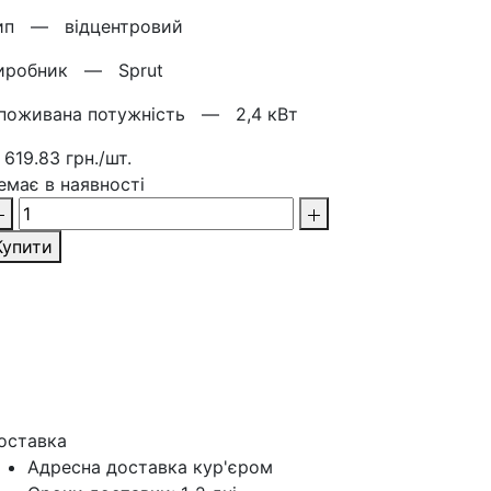
ип —
відцентровий
иробник —
Sprut
поживана потужність —
2,4 кВт
 619.83 грн./шт.
емає в наявності
Купити
оставка
Адресна доставка кур'‎єром