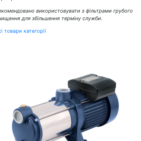
екомендовано використовувати з фільтрами грубого
чищення для збільшення терміну служби.
сі товари категорії