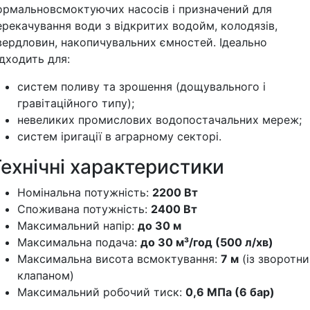
ормальновсмоктуючих насосів і призначений для
ерекачування води з відкритих водойм, колодязів,
вердловин, накопичувальних ємностей. Ідеально
ідходить для:
систем поливу та зрошення (дощувального і
гравітаційного типу);
невеликих промислових водопостачальних мереж;
систем іригації в аграрному секторі.
ехнічні характеристики
Номінальна потужність:
2200 Вт
Споживана потужність:
2400 Вт
Максимальний напір:
до 30 м
Максимальна подача:
до 30 м³/год (500 л/хв)
Максимальна висота всмоктування:
7 м
(із зворотн
клапаном)
Максимальний робочий тиск:
0,6 МПа (6 бар)