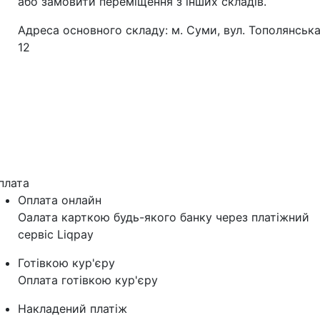
або замовити переміщення з інших складів.
Адреса основного складу: м. Суми, вул. Тополянська
12
плата
Оплата онлайн
Оалата карткою будь-якого банку через платіжний
сервіс Liqpay
Готівкою кур'єру
Оплата готівкою кур'єру
Накладений платіж