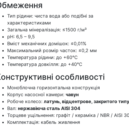
Обмеження
Тип рідини: чиста вода або подібні за
характеристиками
Загальна мінералізація: ≤1500 г/м³
рН: 6,5 – 9,5
Вміст механічних домішок: ≤0,01%
Максимальний розмір часток: ≤0,2 мм
Температура рідини: до +60°C
Температура довкілля: до +40°C
Конструктивні особливості
Моноблочна горизонтальна конструкція
Корпус насосної камери:
чавун
Робоче колесо:
латунь, відцентрове, закритого тип
Вал:
нержавіюча сталь AISI 304
Торцеве ущільнення: графіт / кераміка / NBR / AISI 3
Комплектація: кабель живлення