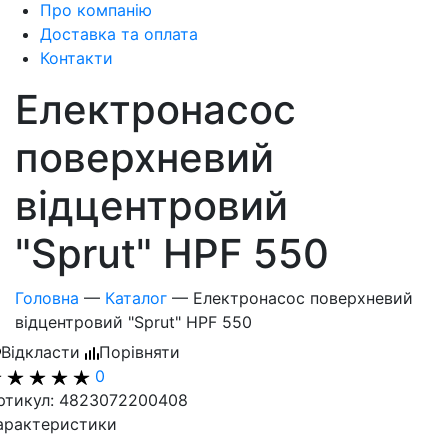
Про компанію
Доставка та оплата
Контакти
Електронасос
поверхневий
відцентровий
"Sprut" HPF 550
Головна
—
Каталог
—
Електронасос поверхневий
відцентровий "Sprut" HPF 550
Відкласти
Порівняти
0
ртикул: 4823072200408
арактеристики