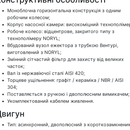
Моноблочна горизонтальна конструкція з одним
робочим колесом;
Корпус насосної камери: високоміцний технополіме
Робоче колесо: відцентрове, закритого типу з
технополімеру NORYL;
Вбудований вузол ежектора з трубкою Вентурі,
виготовлений з NORYL;
Змінний сітчастий фільтр для захисту від великих
часток;
Вал із нержавіючої сталі AISI 420;
Торцеве ущільнення: графіт / кераміка / NBR / AISI
304;
Поставляється з ручкою і двополюсним вимикачем;
Укомплектований кабелем живлення.
Двигун
Тип: асинхронний, двополюсний з короткозамкнени