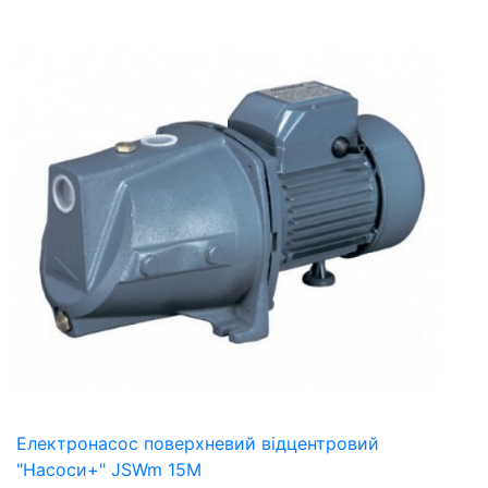
Електронасос поверхневий відцентровий
"Насоси+" JSWm 15М