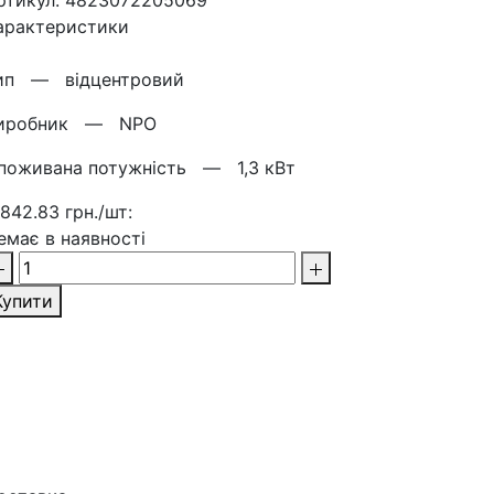
ртикул: 4823072205069
арактеристики
ип —
відцентровий
иробник —
NPO
поживана потужність —
1,3 кВт
 842.83 грн./шт:
емає в наявності
Купити