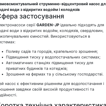
амовсмоктувальний струминно-відцентровий насос дл
одачі води з відкритих водойм і колодязів
Сфера застосування
лектронасоси серії
GARDEN-JP
ідеально підходять для
одачі води з відкритих водойм, колодязів, свердловин,
акопичувальних ємностей. Використовуються в
истемах:
Поливу садів та городів, крапельного зрошення;
Підвищення тиску у водопостачальних системах;
Автоматичних станціях підвищення тиску для
приватних будинків та котеджів;
Зрошення на фермах та у сільському господарстві.
ей насос є ефективним рішенням для водопостачання і
рошення завдяки своїй високій продуктивності та
адійності.
Коротка технічна характеристик