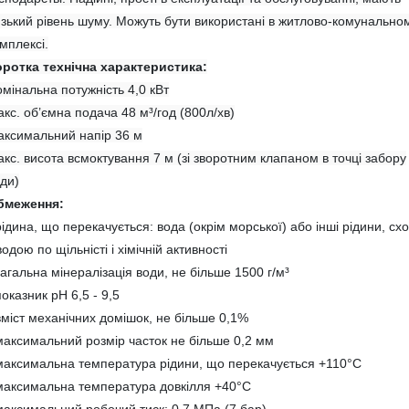
зький рівень шуму. Можуть бути використані в житлово-комунально
мплексі.
оротка технічна характеристика:
мінальна потужність 4,0 кВт
кс. об’ємна подача 48 м³/год (800л/хв)
ксимальний напір 36 м
кс. висота всмоктування 7 м (зі зворотним клапаном в точці забору
ди)
бмеження:
рідина, що перекачується: вода (окрім морської) або інші рідини, схо
водою по щільністі і хімічній активності
загальна мінералізація води, не більше 1500 г/м³
показник рН 6,5 - 9,5
вміст механічних домішок, не більше 0,1%
максимальний розмір часток не більше 0,2 мм
максимальна температура рідини, що перекачується +110°С
максимальна температура довкілля +40°С