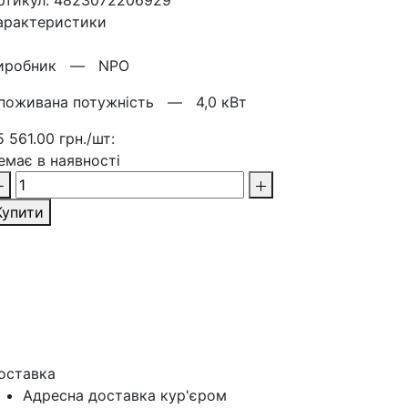
ртикул: 4823072206929
арактеристики
иробник —
NPO
поживана потужність —
4,0 кВт
5 561.00 грн./шт:
емає в наявності
Купити
оставка
Адресна доставка кур'‎єром