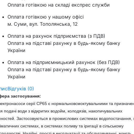
Оплата готівкою на складі експрес служби
Оплата готівкою у нашому офісі
м. Суми, вул. Тополянська, 12
Оплата на рахунок підприємства (з ПДВ)
Оплата на підставі рахунку в будь-якому банку
України
Оплата на підприємницький рахунок (без ПДВ)
Оплата на підставі рахунку в будь-якому банку
України
пис
Відгуків (0)
фера застосування:
ектронасоси серії CP65 є нормальновсмоктувальними та призначен
я подачі води з відкритих водойм, колодязів, накопичувальних
ностей. Застосовуються в промислових системах водопостачання, 
іматичних системах, в системах поливу та іригації в сільському
сподарстві. Надійні, прості в експлуатації та обслуговуванні, мають