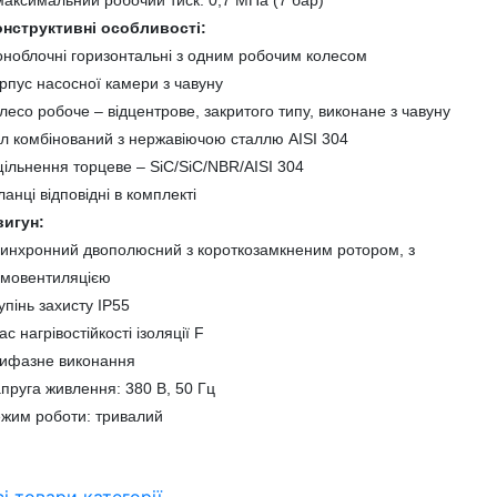
максимальний робочий тиск: 0,7 МПа (7 бар)
онструктивні особливості:
ноблочні горизонтальні з одним робочим колесом
рпус насосної камери з чавуну
лесо робоче – відцентрове, закритого типу, виконане
з
чавуну
л комбінований з нержавіючою сталлю AISI 304
ільнення торцеве – SiC/SiC/NBR/AISI 304
анці відповідні в комплекті
вигун:
инхронний двополюсний з короткозамкненим ротором, з
амовентиляцією
упінь захисту IP55
ас нагрівостійкості ізоляції F
рифазне виконання
пруга живлення: 380 В, 50 Гц
жим роботи: тривалий