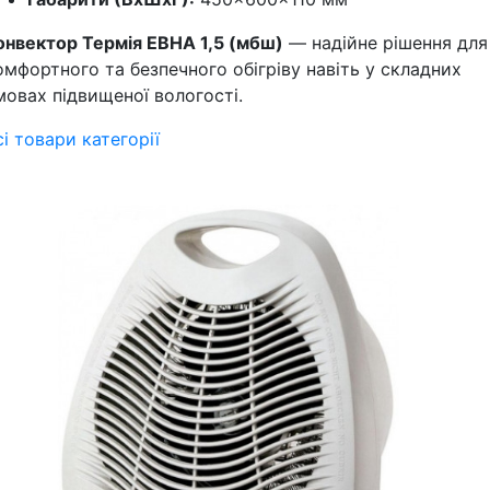
онвектор Термія ЕВНА 1,5 (мбш)
— надійне рішення для
омфортного та безпечного обігріву навіть у складних
мовах підвищеної вологості.
сі товари категорії