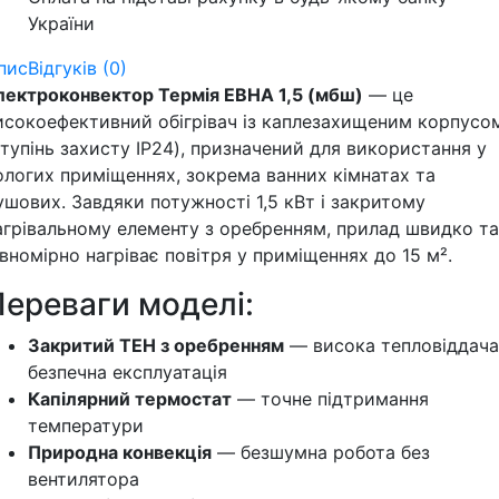
України
пис
Відгуків (0)
лектроконвектор Термія ЕВНА 1,5 (мбш)
— це
исокоефективний обігрівач із каплезахищеним корпусо
ступінь захисту IP24), призначений для використання у
ологих приміщеннях, зокрема ванних кімнатах та
ушових. Завдяки потужності 1,5 кВт і закритому
агрівальному елементу з оребренням, прилад швидко та
івномірно нагріває повітря у приміщеннях до 15 м².
Переваги моделі:
Закритий ТЕН з оребренням
— висока тепловіддача
безпечна експлуатація
Капілярний термостат
— точне підтримання
температури
Природна конвекція
— безшумна робота без
вентилятора