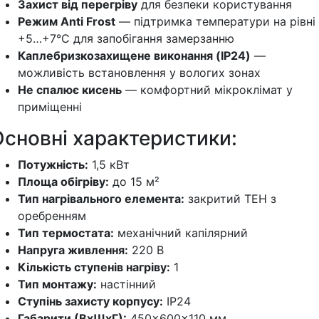
Захист від перегріву
для безпеки користування
Режим Anti Frost
— підтримка температури на рівні
+5…+7°C для запобігання замерзанню
Каплебризкозахищене виконання (IP24)
—
можливість встановлення у вологих зонах
Не спалює кисень
— комфортний мікроклімат у
приміщенні
Основні характеристики:
Потужність:
1,5 кВт
Площа обігріву:
до 15 м²
Тип нагрівального елемента:
закритий ТЕН з
оребренням
Тип термостата:
механічний капілярний
Напруга живлення:
220 В
Кількість ступенів нагріву:
1
Тип монтажу:
настінний
Ступінь захисту корпусу:
IP24
Габарити (ВхШхГ):
450×600×110 мм