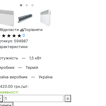
Відкласти
Порівняти
0
ртикул: 594987
арактеристики
отужнiсть —
1,5 кВт
иробник —
Термія
раїна виробник —
Україна
 420.00 грн./шт:
 наявності
Купити