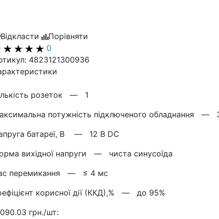
Відкласти
Порівняти
0
ртикул: 4823121300936
арактеристики
ількість розеток —
1
аксимальна потужність підключеного обладнання —
апруга батареї, В —
12 В DC
орма вихідної напруги —
чиста синусоїда
ас перемикання —
≤ 4 мс
оефіцієнт корисної дії (ККД),% —
до 95%
 090.03 грн./шт: