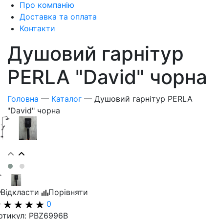
Про компанію
Доставка та оплата
Контакти
Душовий гарнітур
PERLA "David" чорна
Головна
—
Каталог
—
Душовий гарнітур PERLA
"David" чорна
Відкласти
Порівняти
0
ртикул: PBZ6996В