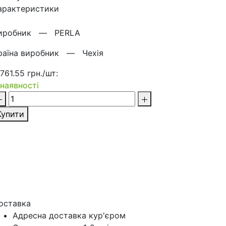
арактеристики
иробник —
PERLA
раїна виробник —
Чехія
 761.55 грн./шт:
 наявності
Купити
оставка
Адресна доставка кур'‎єром