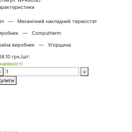
ртикул: WPR90GD
арактеристики
ип —
Механічний накладний термостат
иробник —
Computherm
раїна виробник —
Угорщина
68.10 грн./шт:
 наявності
Купити