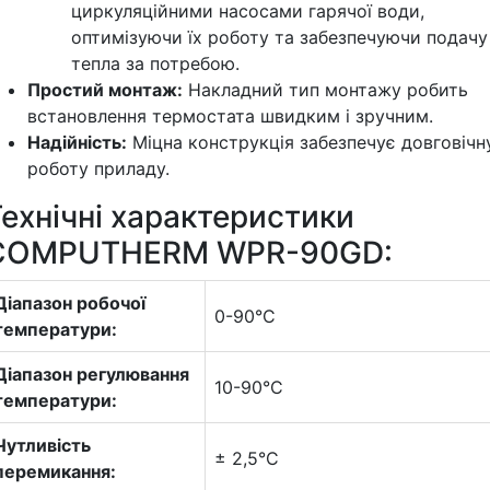
циркуляційними насосами гарячої води,
оптимізуючи їх роботу та забезпечуючи подачу
тепла за потребою.
Простий монтаж:
Накладний тип монтажу робить
встановлення термостата швидким і зручним.
Надійність:
Міцна конструкція забезпечує довговічн
роботу приладу.
ехнічні характеристики
COMPUTHERM WPR-90GD:
Діапазон робочої
0-90°C
температури:
Діапазон регулювання
10-90°C
температури:
Чутливість
± 2,5°C
перемикання: