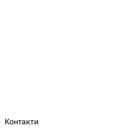
Контакти
+38 (050)777-XX-XX
Показати номер