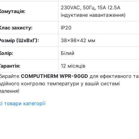
230VAC, 50Гц, 15А (2.5A
Комутація:
індуктивне навантаження)
Клас захисту:
IP20
Розмір (ШxВxГ):
38x98x42 мм
Колір:
Білий
Гарантія:
12 місяців
бирайте
COMPUTHERM WPR-90GD
для ефективного та
адійного контролю температури у вашій системі
палення!
сі товари категорії