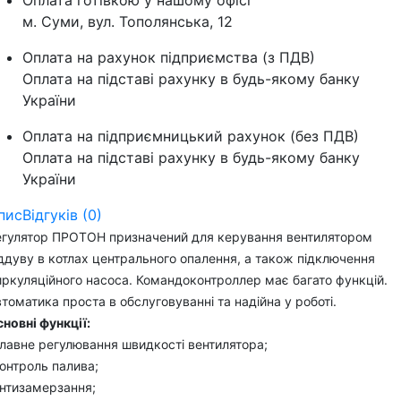
Оплата готівкою у нашому офісі
м. Суми, вул. Тополянська, 12
Оплата на рахунок підприємства (з ПДВ)
Оплата на підставі рахунку в будь-якому банку
України
Оплата на підприємницький рахунок (без ПДВ)
Оплата на підставі рахунку в будь-якому банку
України
пис
Відгуків (0)
егулятор ПРОТОН призначений для керування вентилятором
ддуву в котлах центрального опалення, а також підключення
ркуляційного насоса. Командоконтроллер має багато функцій.
томатика проста в обслуговуванні та надійна у роботі.
новні функції:
лавне регулювання швидкості вентилятора;
онтроль палива;
антизамерзання;