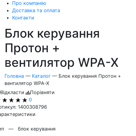
Про компанію
Доставка та оплата
Контакти
Блок керування
Протон +
вентилятор WPA-X
Головна
—
Каталог
—
Блок керування Протон +
вентилятор WPA-X
Відкласти
Порівняти
0
ртикул: 1400308796
арактеристики
ип —
блок керування