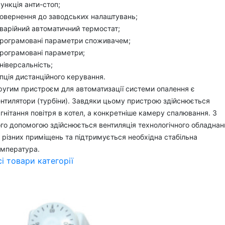
ункція анти-стоп;
повернення до заводських налаштувань;
варійний автоматичний термостат;
програмовані параметри споживачем;
програмовані параметри;
ніверсальність;
пція дистанційного керування.
ругим пристроєм для автоматизації системи опалення є
нтилятори (турбіни). Завдяки цьому пристрою здійснюється
гнітання повітря в котел, а конкретніше камеру спалювання. З
го допомогою здійснюється вентиляція технологічного обладнан
 різних приміщень та підтримується необхідна стабільна
емпература.
сі товари категорії