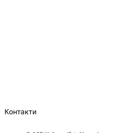
Контакти
+38 (050)777-XX-XX
Показати номер