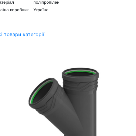
атеріал поліпропілен
раїна виробник Україна
сі товари категорії