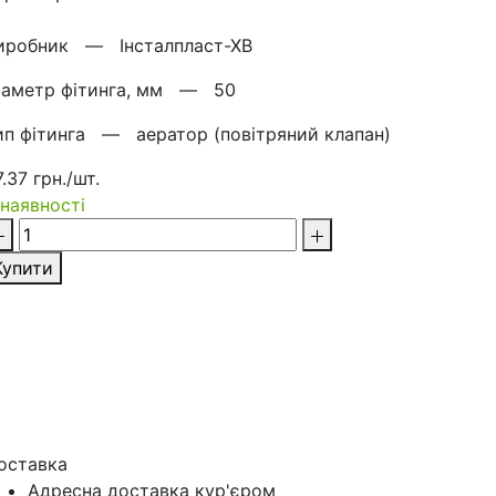
иробник —
Інсталпласт-ХВ
іаметр фітинга, мм —
50
ип фітинга —
аератор (повітряний клапан)
.37 грн./шт.
 наявності
Купити
оставка
Адресна доставка кур'‎єром