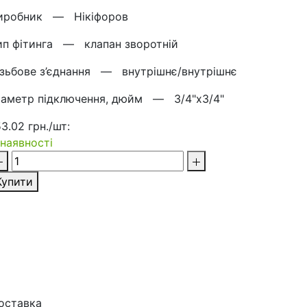
иробник —
Нікіфоров
ип фітинга —
клапан зворотній
ізьбове з’єднання —
внутрішнє/внутрішнє
іаметр підключення, дюйм —
3/4"х3/4"
53.02 грн./шт:
 наявності
Купити
оставка