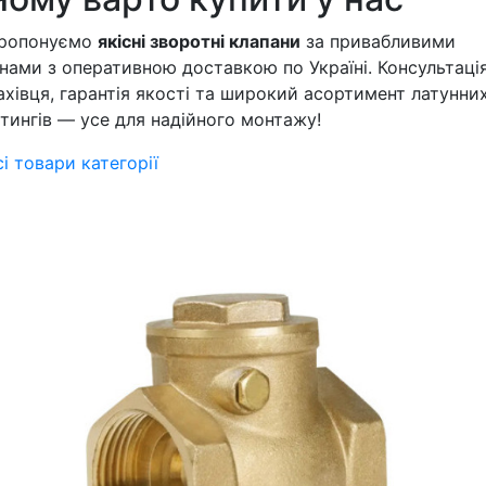
ропонуємо
якісні зворотні клапани
за привабливими
інами з оперативною доставкою по Україні. Консультаці
ахівця, гарантія якості та широкий асортимент латунни
ітингів — усе для надійного монтажу!
сі товари категорії