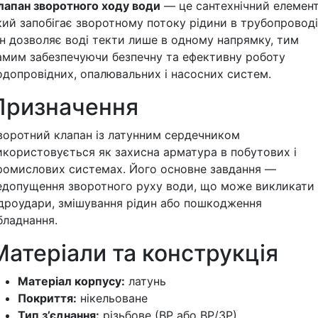
лапан зворотного ходу води
— це сантехнічний елемент
кий запобігає зворотному потоку рідини в трубопроводі
ін дозволяє воді текти лише в одному напрямку, тим
амим забезпечуючи безпечну та ефективну роботу
одопровідних, опалювальних і насосних систем.
Призначення
воротний клапан із латунним сердечником
икористовується як захисна арматура в побутових і
ромислових системах. Його основне завдання —
едопущення зворотного руху води, що може викликати
ідроудари, змішування рідин або пошкодження
бладнання.
Матеріали та конструкція
Матеріал корпусу:
латунь
Покриття:
нікельоване
Тип з’єднання:
різьбове (ВР або ВР/ЗР)