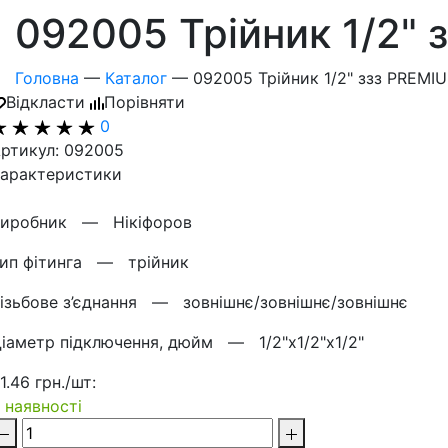
092005 Трійник 1/2" 
Головна
—
Каталог
—
092005 Трійник 1/2" ззз PREMIU
Відкласти
Порівняти
0
ртикул: 092005
арактеристики
Виробник —
Нікіфоров
Тип фітинга —
трійник
ізьбове з’єднання —
зовнішнє/зовнішнє/зовнішнє
іаметр підключення, дюйм —
1/2"х1/2"х1/2"
1.46 грн./шт:
 наявності