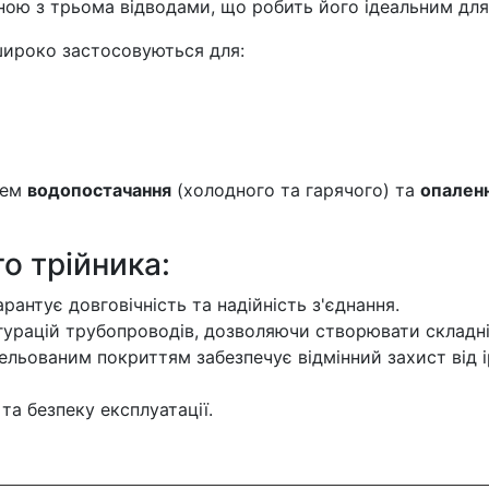
тиною з трьома відводами, що робить його ідеальним дл
 широко застосовуються для:
тем
водопостачання
(холодного та гарячого) та
опален
о трійника:
рантує довговічність та надійність з'єднання.
гурацій трубопроводів, дозволяючи створювати складні 
кельованим покриттям забезпечує відмінний захист від 
та безпеку експлуатації.