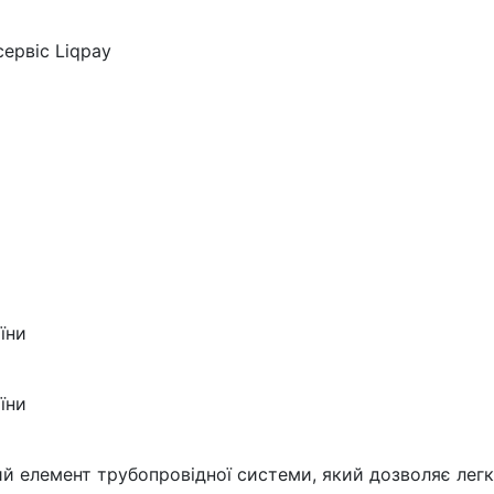
ервіс Liqpay
їни
їни
й елемент трубопровідної системи, який дозволяє легк