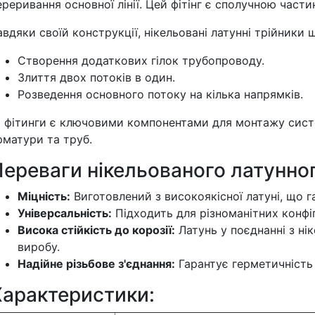
ереривання основної лінії. Цей фітінг є сполучною час
авдяки своїй конструкції, нікельовані латунні трійники
Створення додаткових гілок трубопроводу.
Злиття двох потоків в один.
Розведення основного потоку на кілька напрямків.
і фітинги є ключовими компонентами для монтажу сис
рматури та труб.
ереваги нікельованого латунног
Міцність:
Виготовлений з високоякісної латуні, що га
Універсальність:
Підходить для різноманітних конфі
Висока стійкість до корозії:
Латунь у поєднанні з ні
виробу.
Надійне різьбове з'єднання:
Гарантує герметичність 
Характеристики: