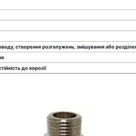
роводу, створення розгалужень, змішування або розділе
ня
стійкість до корозії