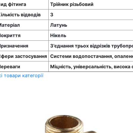
ид фітинга
Трійник різьбовий
ількість відводів
3
Матеріал
Латунь
Покриття
Нікель
Призначення
З'єднання трьох відрізків трубоп
Сфери застосування
Системи водопостачання, опален
Переваги
Міцність, універсальність, висока 
сі товари категорії