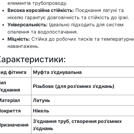
елементів трубопроводу.
Висока корозійна стійкість:
Поєднання латуні та
нікелю гарантує довговічність та стійкість до іржі.
Універсальність:
Ідеально підходить для систем
опалення та водопостачання.
Міцність:
Стійка до робочих тисків та температурн
навантажень.
Характеристики:
ид фітинга
Муфта з'єднувальна
Тип
Різьбове (для роз'ємних з'єднань)
'єднання
Матеріал
Латунь
Покриття
Нікель
З'єднання труб, створення роз'ємних
Призначення
з'єднань