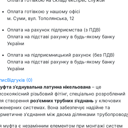
Оплата готівкою на складі експрес служби
Оплата готівкою у нашому офісі
м. Суми, вул. Тополянська, 12
Оплата на рахунок підприємства (з ПДВ)
Оплата на підставі рахунку в будь-якому банку
України
Оплата на підприємницький рахунок (без ПДВ)
Оплата на підставі рахунку в будь-якому банку
України
пис
Відгуків (0)
уфта з’єднувальна латунна нікельована
– це
исокоякісний різьбовий фітінг, спеціально розроблений
ля створення
роз'ємних трубних з'єднань
у ключових
нженерних системах. Вона забезпечує надійне та
ерметичне з'єднання між двома ділянками трубопроводу
я муфта є незамінним елементом при монтажі систем