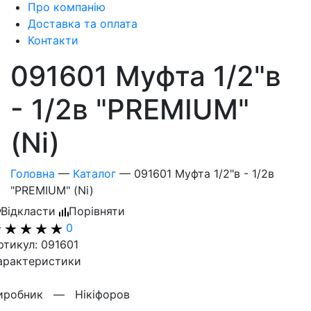
Про компанію
Доставка та оплата
Контакти
091601 Муфта 1/2"в
- 1/2в "PREMIUM"
(Ni)
Головна
—
Каталог
—
091601 Муфта 1/2"в - 1/2в
"PREMIUM" (Ni)
Відкласти
Порівняти
0
ртикул: 091601
арактеристики
иробник —
Нікіфоров