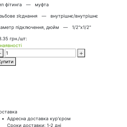
ип фітинга —
муфта
ізьбове з’єднання —
внутрішнє/внутрішнє
іаметр підключення, дюйм —
1/2"х1/2"
3.35 грн./шт:
 наявності
Купити
оставка
Адресна доставка кур'‎єром
Сроки доставки: 1-2 дні