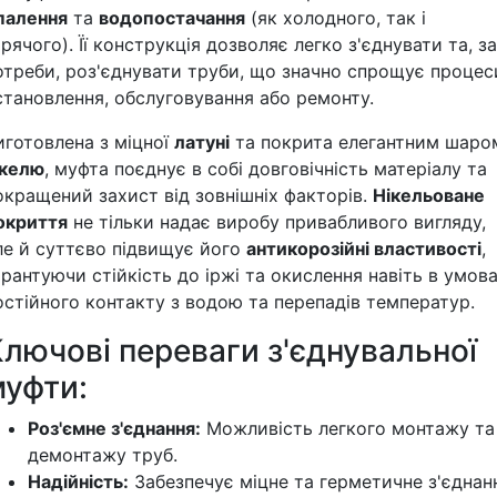
палення
та
водопостачання
(як холодного, так і
арячого). Її конструкція дозволяє легко з'єднувати та, за
отреби, роз'єднувати труби, що значно спрощує процес
становлення, обслуговування або ремонту.
иготовлена з міцної
латуні
та покрита елегантним шаро
ікелю
, муфта поєднує в собі довговічність матеріалу та
окращений захист від зовнішніх факторів.
Нікельоване
окриття
не тільки надає виробу привабливого вигляду,
ле й суттєво підвищує його
антикорозійні властивості
,
арантуючи стійкість до іржі та окислення навіть в умов
остійного контакту з водою та перепадів температур.
лючові переваги з'єднувальної
муфти:
Роз'ємне з'єднання:
Можливість легкого монтажу та
демонтажу труб.
Надійність:
Забезпечує міцне та герметичне з'єднан