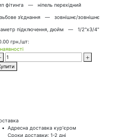
ип фітинга —
ніпель перехідний
ізьбове з’єднання —
зовнішнє/зовнішнє
іаметр підключення, дюйм —
1/2"х3/4"
0.00 грн./шт:
 наявності
Купити
оставка
Адресна доставка кур'‎єром
Сроки доставки: 1-2 дні