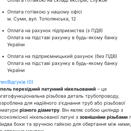
Оплата готівкою на складі експрес служби
Оплата готівкою у нашому офісі
м. Суми, вул. Тополянська, 12
Оплата на рахунок підприємства (з ПДВ)
Оплата на підставі рахунку в будь-якому банку
України
Оплата на підприємницький рахунок (без ПДВ)
Оплата на підставі рахунку в будь-якому банку
України
пис
Відгуків (0)
іпель перехідний латунний нікельований
– це
агатофункціональна різьбова деталь трубопроводу,
озроблена для надійного з'єднання труб або різьбової
рматури
різного діаметру
. Він являє собою циліндр з
исокоякісної нікельованої латуні з
зовнішніми різьбами
бидва боки та зручною гайкою для обертання між ними,