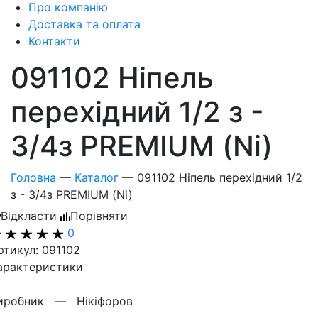
Про компанію
Доставка та оплата
Контакти
091102 Ніпель
перехідний 1/2 з -
3/4з PREMIUM (Ni)
Головна
—
Каталог
—
091102 Ніпель перехідний 1/2
з - 3/4з PREMIUM (Ni)
Відкласти
Порівняти
0
ртикул: 091102
арактеристики
иробник —
Нікіфоров