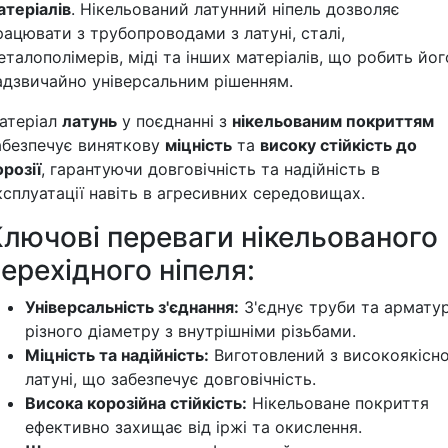
атеріалів
. Нікельований латунний ніпель дозволяє
рацювати з трубопроводами з латуні, сталі,
еталополімерів, міді та інших матеріалів, що робить йог
адзвичайно універсальним рішенням.
атеріал
латунь
у поєднанні з
нікельованим покриттям
абезпечує виняткову
міцність
та
високу стійкість до
орозії
, гарантуючи довговічність та надійність в
ксплуатації навіть в агресивних середовищах.
Ключові переваги нікельованого
ерехідного ніпеля:
Універсальність з'єднання:
З'єднує труби та армату
різного діаметру з внутрішніми різьбами.
Міцність та надійність:
Виготовлений з високоякісно
латуні, що забезпечує довговічність.
Висока корозійна стійкість:
Нікельоване покриття
ефективно захищає від іржі та окислення.