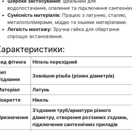
Широке застосування:
Ідеальний для
водопостачання, опалення та підключення сантехнік
Сумісність матеріалів:
Працює з латунню, сталлю,
металополімерами, міддю та іншими матеріалами.
Легкість монтажу:
Зручна гайка для обертання
спрощує встановлення.
Характеристики:
ид фітинга
Ніпель перехідний
Тип
Зовнішня різьба (різних діаметрів)
'єднання
Матеріал
Латунь
Покриття
Нікель
З'єднання труб/арматури різного
Призначення
діаметру, створення роз'ємних з'єднань,
підключення сантехнічних приладів