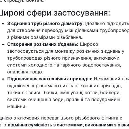
о спрощує монтаж.
Широкі сфери застосування:
З'єднання труб різного діаметру:
Ідеально підходит
для створення переходу між ділянками трубопрово
з різними розмірами різьблення.
Створення роз'ємних з'єднань:
Широко
застосовується для монтажу роз'ємних з'єднань у
трубопроводах різного призначення, включаючи
системи холодного та гарячого водопостачання,
опалення тощо.
Підключення сантехнічних приладів:
Незамінний пр
підключенні різноманітних сантехнічних приладів,
таких як зливні бачки, змішувачі, котли, бойлери,
системи очищення води, пральні та посудомийні
машини.
днією з ключових переваг цього різьбового фітинга є
ого
відмінна сумісність з системами, виконаними з різн