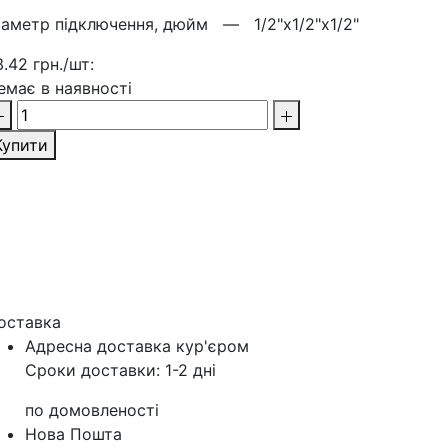
іаметр підключення, дюйм —
1/2"х1/2"х1/2"
3.42 грн./шт:
емає в наявності
Купити
оставка
Адресна доставка кур'‎єром
Сроки доставки: 1-2 дні
по домовленості
Нова Пошта