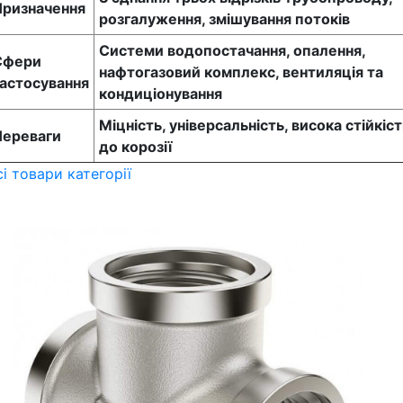
Призначення
розгалуження, змішування потоків
Системи водопостачання, опалення,
Сфери
нафтогазовий комплекс, вентиляція та
астосування
кондиціонування
Міцність, універсальність, висока стійкіст
Переваги
до корозії
сі товари категорії