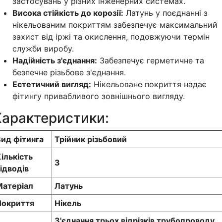
застосувань у різних інженерних системах.
Висока стійкість до корозії:
Латунь у поєднанні з
нікельованим покриттям забезпечує максимальний
захист від іржі та окислення, подовжуючи термін
служби виробу.
Надійність з'єднання:
Забезпечує герметичне та
безпечне різьбове з'єднання.
Естетичний вигляд:
Нікельоване покриття надає
фітингу привабливого зовнішнього вигляду.
Характеристики:
ид фітинга
Трійник різьбовий
ількість
3
ідводів
Матеріал
Латунь
Покриття
Нікель
З'єднання трьох відрізків трубопроводу,