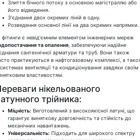
Злиття бічного потоку з основною магістраллю або
його відведення.
З'єднання двох окремих ліній в одну.
Розведення основної лінії на два окремих напрямки.
і фітинги є невід'ємним елементом інженерних мереж
одопостачання та опалення
, забезпечуючи надійне
'єднання сантехнічної арматури та труб. Вони також
асто практикуються в нафтогазовому комплексі, а тако
 системах вентиляції та кондиціонування завдяки своїм
инятковим властивостям.
Переваги нікельованого
атунного трійника:
Міцність:
Виготовлений з високоякісної латуні, що
гарантує виняткову довговічність та стійкість до
механічних навантажень.
Універсальність:
Підходить для широкого спектру