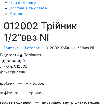
Про компанію
Доставка та оплата
Контакти
012002 Трійник
1/2"ввз Ni
Головна
—
Каталог
—
012002 Трійник 1/2"ввз Ni
Відкласти
Порівняти
0
ртикул: 012002
арактеристики
иробник —
Нікіфоров
ип фітинга —
трійник
ізьбове з’єднання —
внутрішнє/внутрішнє/зовнішнє