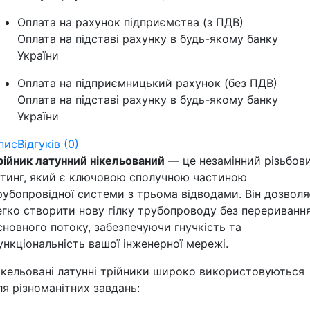
Оплата на рахунок підприємства (з ПДВ)
Оплата на підставі рахунку в будь-якому банку
України
Оплата на підприємницький рахунок (без ПДВ)
Оплата на підставі рахунку в будь-якому банку
України
пис
Відгуків (0)
рійник латунний нікельований
— це незамінний різьбов
ітинг, який є ключовою сполучною частиною
рубопровідної системи з трьома відводами. Він дозволя
егко створити нову гілку трубопроводу без перериванн
сновного потоку, забезпечуючи гнучкість та
ункціональність вашої інженерної мережі.
ікельовані латунні трійники широко використовуються
ля різноманітних завдань: