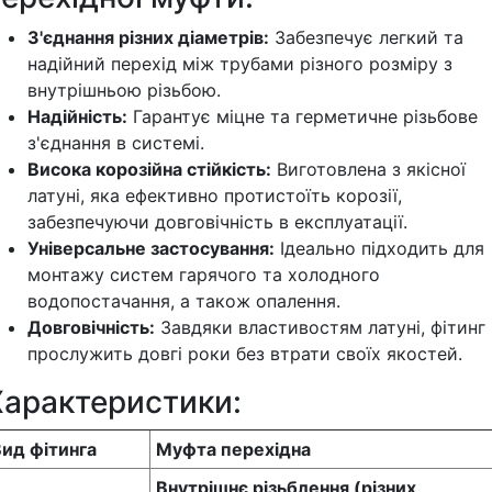
З'єднання різних діаметрів:
Забезпечує легкий та
надійний перехід між трубами різного розміру з
внутрішньою різьбою.
Надійність:
Гарантує міцне та герметичне різьбове
з'єднання в системі.
Висока корозійна стійкість:
Виготовлена з якісної
латуні, яка ефективно протистоїть корозії,
забезпечуючи довговічність в експлуатації.
Універсальне застосування:
Ідеально підходить для
монтажу систем гарячого та холодного
водопостачання, а також опалення.
Довговічність:
Завдяки властивостям латуні, фітинг
прослужить довгі роки без втрати своїх якостей.
Характеристики:
ид фітинга
Муфта перехідна
Внутрішнє різьблення (різних