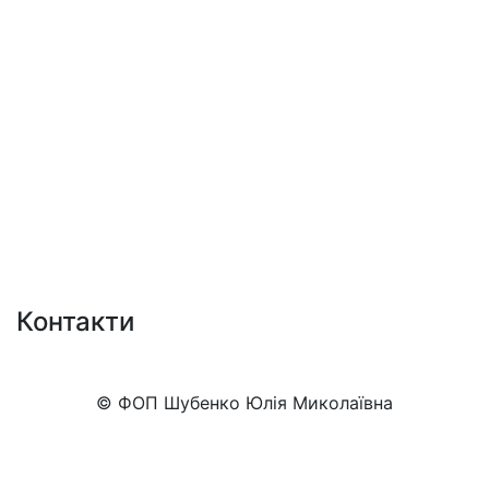
Контакти
+38 (050)777-XX-XX
Показати номер
© ФОП Шубенко Юлія Миколаївна