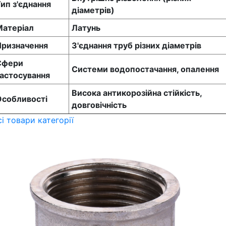
ип з'єднання
діаметрів)
Матеріал
Латунь
Призначення
З'єднання труб різних діаметрів
Сфери
Системи водопостачання, опалення
астосування
Висока антикорозійна стійкість,
Особливості
довговічність
сі товари категорії