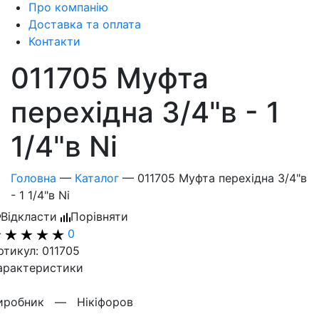
Про компанію
Доставка та оплата
Контакти
011705 Муфта
перехідна 3/4"в - 1
1/4"в Ni
Головна
—
Каталог
—
011705 Муфта перехідна 3/4"в
- 1 1/4"в Ni
Відкласти
Порівняти
0
ртикул: 011705
арактеристики
иробник —
Нікіфоров