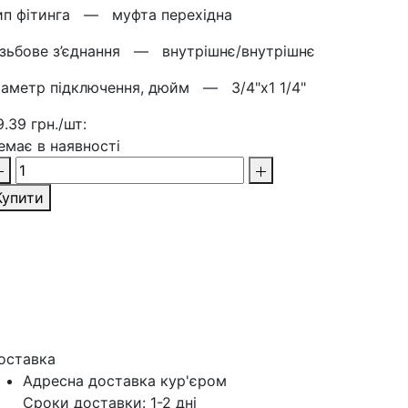
ип фітинга —
муфта перехідна
ізьбове з’єднання —
внутрішнє/внутрішнє
іаметр підключення, дюйм —
3/4"х1 1/4"
9.39 грн./шт:
емає в наявності
Купити
оставка
Адресна доставка кур'‎єром
Сроки доставки: 1-2 дні