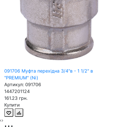
091706 Муфта перехідна 3/4"в - 1 1/2" в
"PREMIUM" (Ni)
Артикул: 091706
1447201124
161.23 грн.
Купити
‹
›