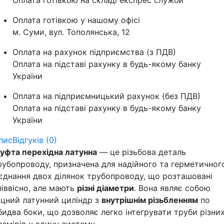
Оплата готівкою на складі експрес служби
Оплата готівкою у нашому офісі
м. Суми, вул. Тополянська, 12
Оплата на рахунок підприємства (з ПДВ)
Оплата на підставі рахунку в будь-якому банку
України
Оплата на підприємницький рахунок (без ПДВ)
Оплата на підставі рахунку в будь-якому банку
України
пис
Відгуків (0)
уфта перехідна латунна
— це різьбова деталь
рубопроводу, призначена для надійного та герметичног
'єднання двох ділянок трубопроводу, що розташовані
піввісно, але мають
різні діаметри
. Вона являє собою
іцний латунний циліндр з
внутрішнім різьбленням
по
бидва боки, що дозволяє легко інтегрувати труби різни