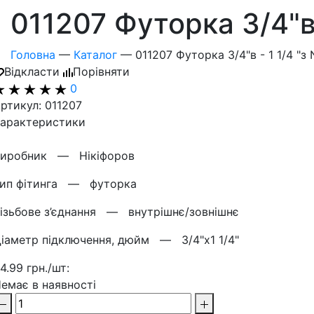
011207 Футорка 3/4"в -
Головна
—
Каталог
—
011207 Футорка 3/4"в - 1 1/4 "з 
Відкласти
Порівняти
0
ртикул: 011207
арактеристики
Виробник —
Нікіфоров
Тип фітинга —
футорка
ізьбове з’єднання —
внутрішнє/зовнішнє
іаметр підключення, дюйм —
3/4"х1 1/4"
4.99 грн./шт:
емає в наявності