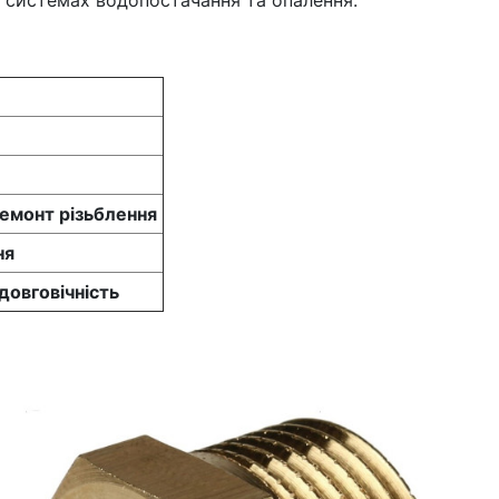
 системах водопостачання та опалення.
ремонт різьблення
ня
 довговічність