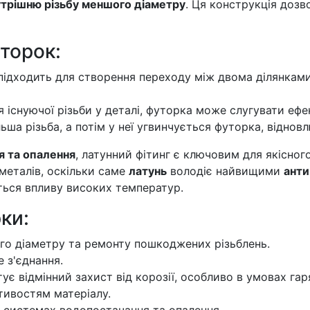
утрішню різьбу меншого діаметру
. Ця конструкція дозв
торок:
ідходить для створення переходу між двома ділянками
існуючої різьби у деталі, футорка може слугувати еф
ьша різьба, а потім у неї угвинчується футорка, віднов
я та опалення
, латунний фітинг є ключовим для якісног
металів, оскільки саме
латунь
володіє найвищими
анти
ться впливу високих температур.
ки:
ого діаметру та ремонту пошкоджених різьблень.
 з'єднання.
ує відмінний захист від корозії, особливо в умовах га
тивостям матеріалу.