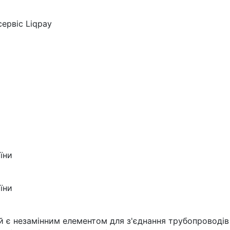
ервіс Liqpay
їни
їни
й є незамінним елементом для з'єднання трубопроводів 