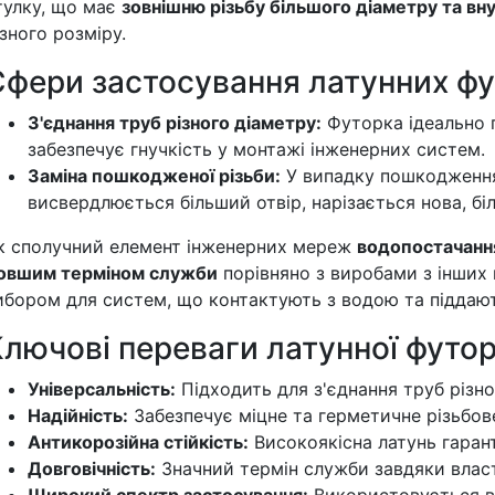
тулку, що має
зовнішню різьбу більшого діаметру та вн
ізного розміру.
Сфери застосування латунних фу
З'єднання труб різного діаметру:
Футорка ідеально п
забезпечує гнучкість у монтажі інженерних систем.
Заміна пошкодженої різьби:
У випадку пошкодження 
висвердлюється більший отвір, нарізається нова, біл
к сполучний елемент інженерних мереж
водопостачанн
овшим терміном служби
порівняно з виробами з інших 
ибором для систем, що контактують з водою та піддаю
лючові переваги латунної футор
Універсальність:
Підходить для з'єднання труб різн
Надійність:
Забезпечує міцне та герметичне різьбове
Антикорозійна стійкість:
Високоякісна латунь гарант
Довговічність:
Значний термін служби завдяки влас