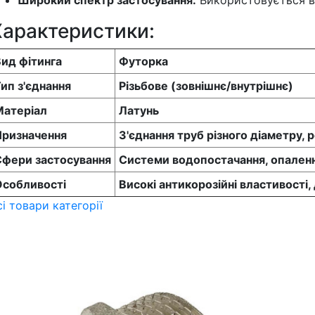
Широкий спектр застосування:
Використовується в
Характеристики:
ид фітинга
Футорка
ип з'єднання
Різьбове (зовнішнє/внутрішнє)
Матеріал
Латунь
Призначення
З'єднання труб різного діаметру, 
Сфери застосування
Системи водопостачання, опален
Особливості
Високі антикорозійні властивості,
сі товари категорії